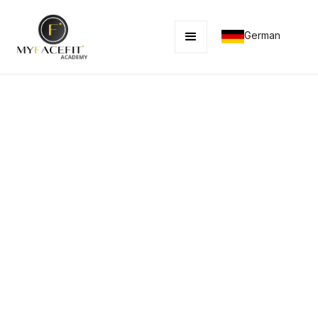
German
MyFaceTaping